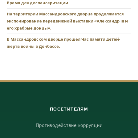
Время для диспансеризации
На территории Массандровского дворца продолжается
экспонирование передвижной выставки «Александр III и
его храбрые донцы».
В Массандровском дворце прошел Час памяти детей-
жертв войны в Донбассе.
ПОСЕТИТЕЛЯМ
Противодействие коррупции