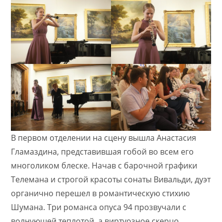
В первом отделении на сцену вышла Анастасия
Гламаздина, представившая гобой во всем его
многоликом блеске. Начав с барочной графики
Телемана и строгой красоты сонаты Вивальди, дуэт
органично перешел в романтическую стихию
Шумана. Три романса опуса 94 прозвучали с
волнующей теплотой, а виртуозное скерцо