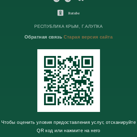
e
e
K
l
l
o
O
Rutube
e
e
n
d
g
g
t
n
РЕСПУБЛИКА КРЫМ, Г.АЛУПКА
r
r
a
o
Обратная связь
Старая версия сайта
a
a
k
k
m
m
t
l
e
a
s
s
n
i
k
i
Чтобы оценить уловия предоставления услуг, отсканируйте
QR код или нажмите на него