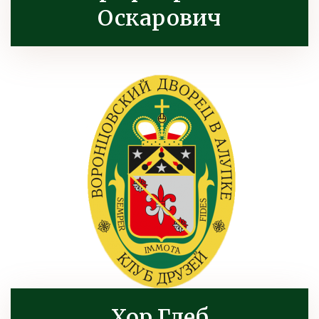
Оскарович
Хор Глеб