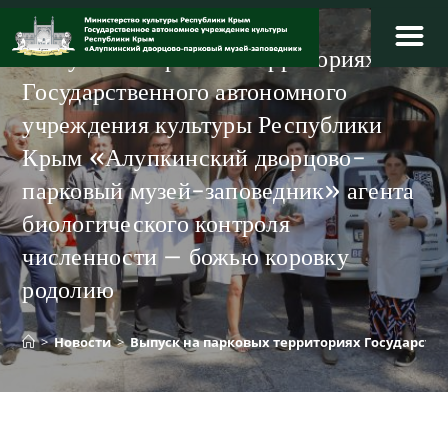
Перейти
к
Выпуск на парковых территориях
содержимому
Государственного автономного
учреждения культуры Республики
Крым «Алупкинский дворцово-
парковый музей-заповедник» агента
биологического контроля
численности – божью коровку
родолию​
>
Новости
>
Выпуск на парковых территориях Государств