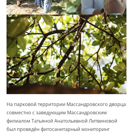
На парковой территории Массандровского дворца
совместно с заведующим Массандровским
филиалом Татьяной Анатольевной Литвиновой
был проведён фитосанитарный мониторинг