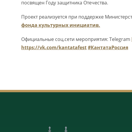
посвящен Году защитника Отечества.
Проект реализуется при поддержке Министерс
фонда культурных инициатив.
Официальные соц.сети мероприятия: Telegram
https://vk.com/kantatafest
#КантатаРоссия