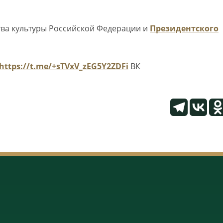
тва культуры Российской Федерации и
Президентского
https://t.me/+sTVxV_zEG5Y2ZDFi
ВК