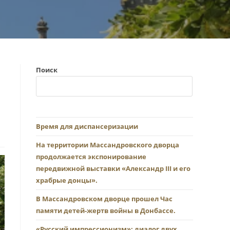
Поиск
Время для диспансеризации
На территории Массандровского дворца
продолжается экспонирование
передвижной выставки «Александр III и его
храбрые донцы».
В Массандровском дворце прошел Час
памяти детей-жертв войны в Донбассе.
«Русский импрессионизм»: диалог двух