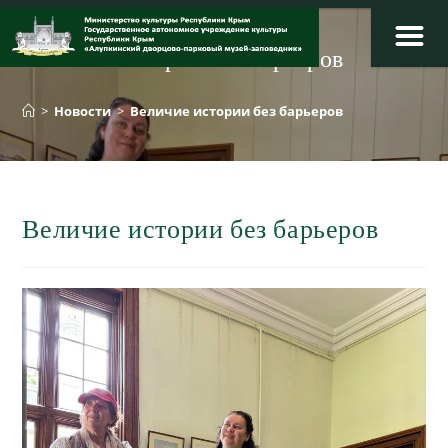
Перейти
к
Величие истории без барьеров
содержимому
>
Новости
>
Величие истории без барьеров
Величие истории без барьеров