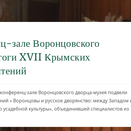
ц-зале Воронцовского
итоги XVII Крымских
чтений
м конференц-зале Воронцовского дворца-музея подвели
ений « Воронцовы и русское дворянство: между Западом 
р усадебной культуры», объединившей специалистов из