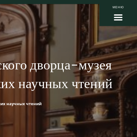
МЕНЮ
кого дворца-музея
их научных чтений
ких научных чтений