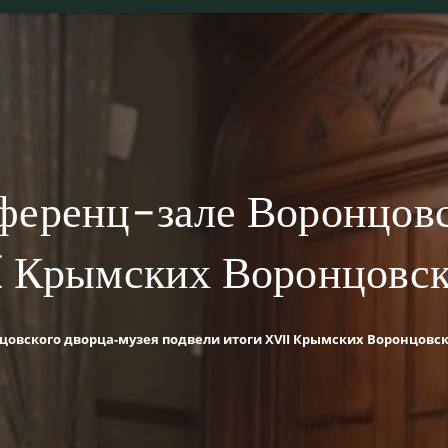
ференц-зале Воронцовс
I Крымских Воронцовск
цовского дворца-музея подвели итоги XVII Крымских Воронцовс