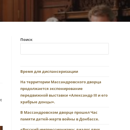
Поиск
Время для диспансеризации
На территории Массандровского дворца
продолжается экспонирование
передвижной выставки «Александр III и его
и
храбрые донцы».
В Массандровском дворце прошел Час
памяти детей-жертв войны в Донбассе.
«Русский импрессионизм»: диалог двух