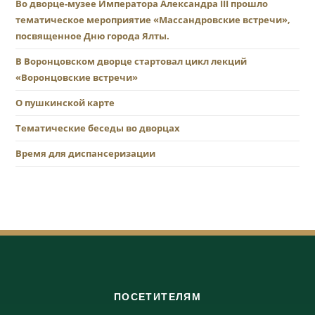
Во дворце-музее Императора Александра III прошло
тематическое мероприятие «Массандровские встречи»,
посвященное Дню города Ялты.
В Воронцовском дворце стартовал цикл лекций
«Воронцовские встречи»
О пушкинской карте
Тематические беседы во дворцах
Время для диспансеризации
ПОСЕТИТЕЛЯМ