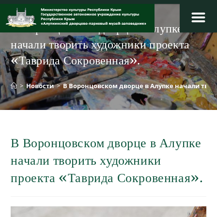
Перейти
к
В Воронцовском дворце в Алупке
содержимому
начали творить художники проекта
«Таврида Сокровенная».
>
Новости
>
В Воронцовском дворце в Алупке начали тво
В Воронцовском дворце в Алупке
начали творить художники
проекта «Таврида Сокровенная».