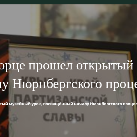
орце прошел открытый 
у Нюрнбергского проце
тый музейный урок, посвящённый началу Нюрнбергского процес