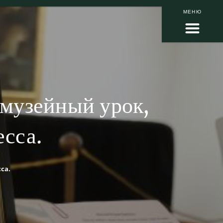
МЕНЮ
музейный урок,
сса.
са.