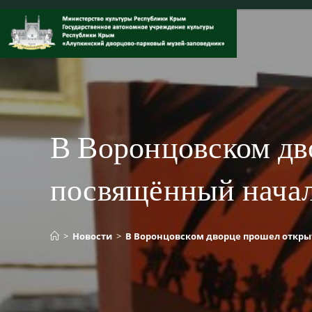
Перейти
к
содержимому
В Воронцовском дв
посвящённый начал
>
Новости
>
В Воронцовском дворце прошел откры