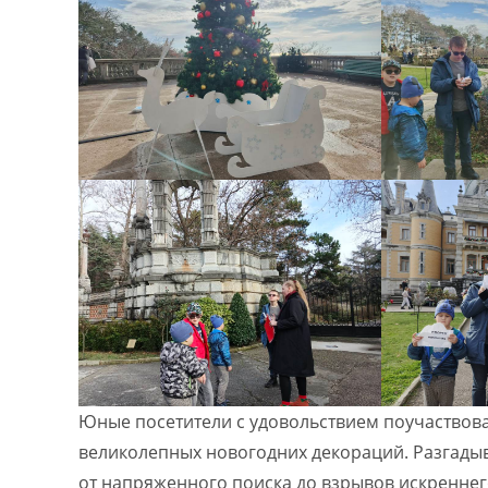
Юные посетители с удовольствием поучаствова
великолепных новогодних декораций. Разгадыв
от напряженного поиска до взрывов искренне