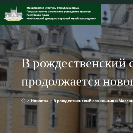
Перейти
к
содержимому
В рождественский 
продолжается ново
>
Новости
>
В рождественский сочельник в Масса