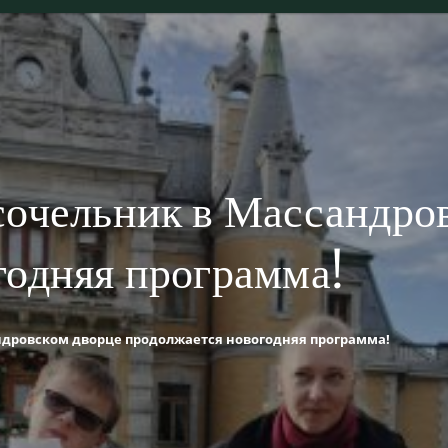
сочельник в Массандро
годняя программа!
ндровском дворце продолжается новогодняя программа!