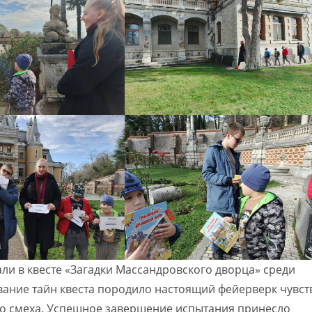
ли в квесте «Загадки Массандровского дворца» среди
ание тайн квеста породило настоящий фейерверк чувст
го смеха. Успешное завершение испытания принесло