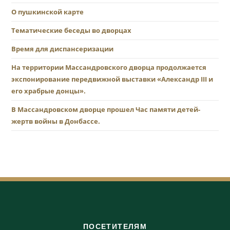
О пушкинской карте
Тематические беседы во дворцах
Время для диспансеризации
На территории Массандровского дворца продолжается
экспонирование передвижной выставки «Александр III и
его храбрые донцы».
В Массандровском дворце прошел Час памяти детей-
жертв войны в Донбассе.
ПОСЕТИТЕЛЯМ