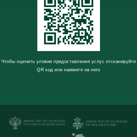
s
n
i
k
i
Чтобы оценить уловия предоставления услуг, отсканируйте
QR код или нажмите на него