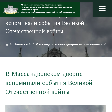
Перейти
к
В Массандровском дворце
содержимому
вспоминали события Великой
Отечественной войны
>
Новости
>
В Массандровском дворце вспоминали событ
В Массандровском дворце
вспоминали события Великой
Отечественной войны