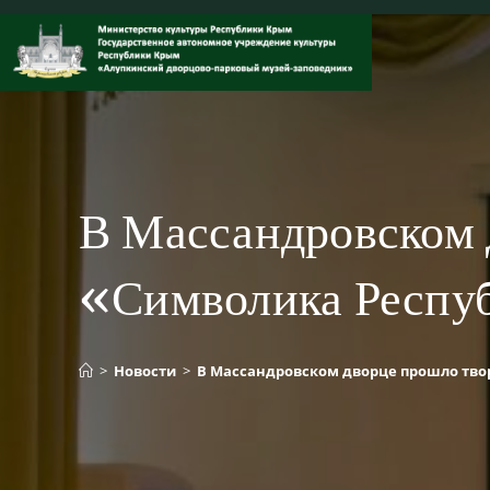
Перейти
к
содержимому
В Массандровском 
«Символика Респу
>
Новости
>
В Массандровском дворце прошло тво