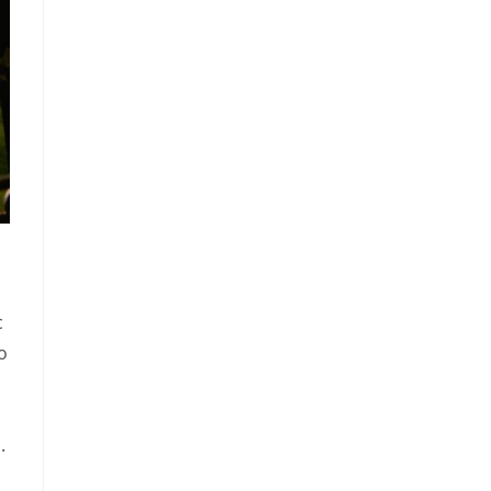
с
о
.