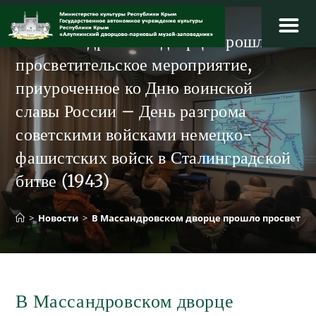
Перейти
к
В Массандровском дворце прошло
содержимому
просветительское мероприятие,
приуроченное ко Дню воинской
славы России – День разгрома
советскими войсками немецко-
фашистских войск в Сталинградской
битве (1943)
>
Новости
>
В Массандровском дворце прошло просветите
В Массандровском дворце