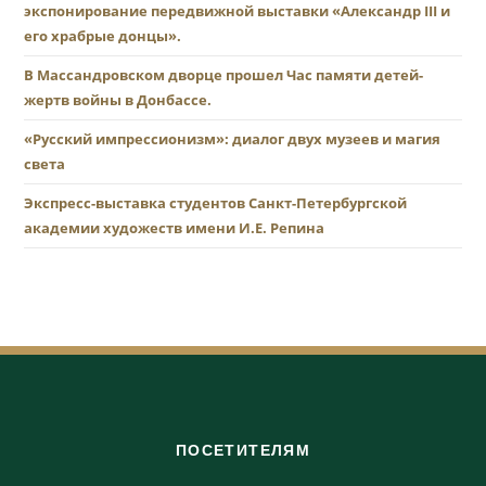
экспонирование передвижной выставки «Александр III и
его храбрые донцы».
В Массандровском дворце прошел Час памяти детей-
жертв войны в Донбассе.
«Русский импрессионизм»: диалог двух музеев и магия
света
Экспресс-выставка студентов Санкт-Петербургской
академии художеств имени И.Е. Репина
ПОСЕТИТЕЛЯМ