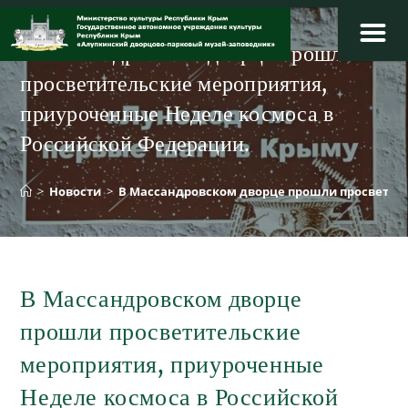
Перейти
к
В Массандровском дворце прошли
содержимому
просветительские мероприятия,
приуроченные Неделе космоса в
Российской Федерации.
>
Новости
>
В Массандровском дворце прошли просветите
В Массандровском дворце
прошли просветительские
мероприятия, приуроченные
Неделе космоса в Российской