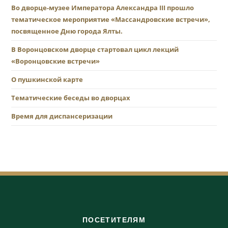
Во дворце-музее Императора Александра III прошло
тематическое мероприятие «Массандровские встречи»,
посвященное Дню города Ялты.
В Воронцовском дворце стартовал цикл лекций
«Воронцовские встречи»
О пушкинской карте
Тематические беседы во дворцах
Время для диспансеризации
ПОСЕТИТЕЛЯМ