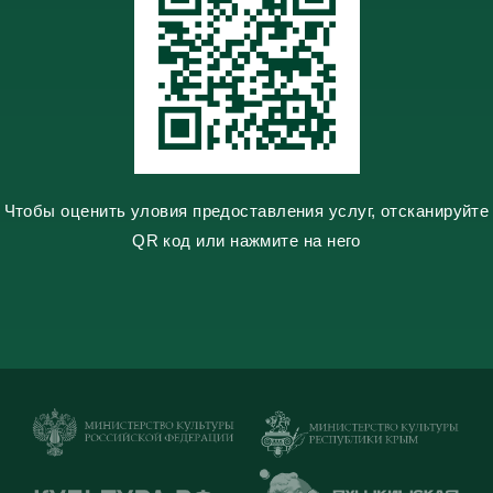
s
n
i
k
i
Чтобы оценить уловия предоставления услуг, отсканируйте
QR код или нажмите на него