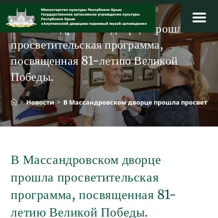
Перейти
к
В Массандровском дворце прошла
содержимому
просветительская программа,
посвященная 81-летию Великой
Победы.
>
Новости
>
В Массандровском дворце прошла просветите
В Массандровском дворце
прошла просветительская
программа, посвященная 81-
летию Великой Победы.