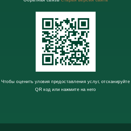
a
a
k
k
m
m
t
l
e
a
s
s
n
i
k
i
Чтобы оценить уловия предоставления услуг, отсканируйте
QR код или нажмите на него