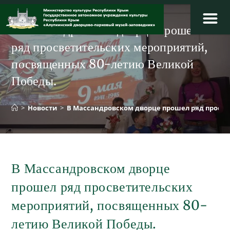
Перейти
к
В Массандровском дворце прошел
содержимому
ряд просветительских мероприятий,
посвященных 80-летию Великой
Победы.
>
Новости
>
В Массандровском дворце прошел ряд просв
В Массандровском дворце
прошел ряд просветительских
мероприятий, посвященных 80-
летию Великой Победы.