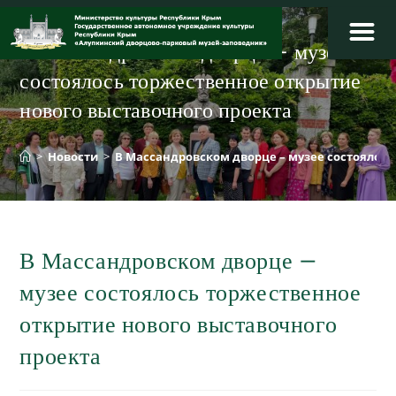
Перейти
к
В Массандровском дворце – музее
содержимому
состоялось торжественное открытие
нового выставочного проекта
>
Новости
>
В Массандровском дворце – музее состоялось
В Массандровском дворце –
музее состоялось торжественное
открытие нового выставочного
проекта