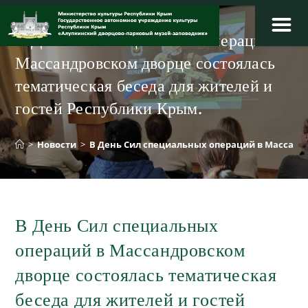
Перейти
к
В День Сил специальных операций в
содержимому
Массандровском дворце состоялась
тематическая беседа для жителей и
гостей Республики Крым.
>
Новости
>
В День Сил специальных операций в Массандр
В День Сил специальных
операций в Массандровском
дворце состоялась тематическая
беседа для жителей и гостей