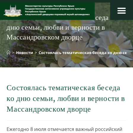
Перейти
к
Состоялась тематическая беседа ко
содержимому
дню семьи, любви и верности в
Массандровском дворце
>
Новости
>
Состоялась тематическая беседа ко дню семь
Состоялась тематическая беседа
ко дню семьи, любви и верности в
Массандровском дворце
Ежегодно 8 июля отмечается важный российский