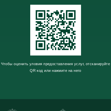
m
m
t
l
e
a
s
s
n
i
k
i
Чтобы оценить уловия предоставления услуг, отсканируйте
QR код или нажмите на него