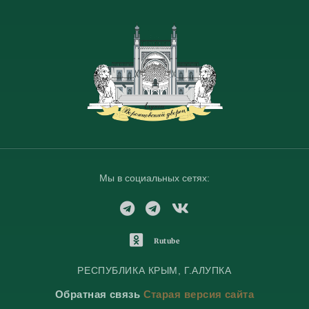
Мы в социальных сетях:
T
T
V
e
e
K
l
l
o
O
Rutube
e
e
n
d
g
g
t
n
РЕСПУБЛИКА КРЫМ, Г.АЛУПКА
r
r
a
o
Обратная связь
Старая версия сайта
a
a
k
k