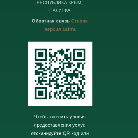
РЕСПУБЛИКА КРЫМ,
e
e
n
o
g
g
t
k
Г.АЛУПКА
r
r
a
l
a
a
k
a
Обратная связь
Старая
m
m
t
s
e
s
версия сайта
n
i
k
i
Чтобы оценить уловия
предоставления услуг,
отсканируйте QR код или