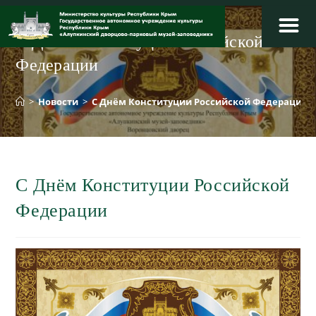
Перейти
к
С Днём Конституции Российской
содержимому
Федерации
>
Новости
>
С Днём Конституции Российской Федерации
С Днём Конституции Российской
Федерации