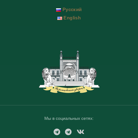
Русский
English
Мы в социальных сетях:
T
T
V