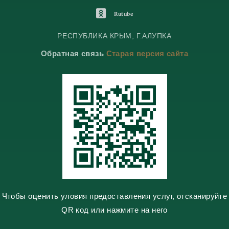
e
e
K
l
l
o
O
Rutube
e
e
n
d
g
g
t
n
РЕСПУБЛИКА КРЫМ, Г.АЛУПКА
r
r
a
o
Обратная связь
Старая версия сайта
a
a
k
k
m
m
t
l
e
a
s
s
n
i
k
i
Чтобы оценить уловия предоставления услуг, отсканируйте
QR код или нажмите на него