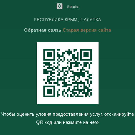
l
l
o
O
Rutube
e
e
n
d
g
g
t
n
РЕСПУБЛИКА КРЫМ, Г.АЛУПКА
r
r
a
o
Обратная связь
Старая версия сайта
a
a
k
k
m
m
t
l
e
a
s
s
n
i
k
i
Чтобы оценить уловия предоставления услуг, отсканируйте
QR код или нажмите на него