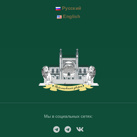
Русский
English
Мы в социальных сетях:
T
T
V
e
e
K