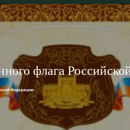
енного флага Российско
ийской Федерации