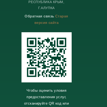
РЕСПУБЛИКА КРЫМ,
e
e
n
o
g
g
t
k
Г.АЛУПКА
r
r
a
l
a
a
k
a
Обратная связь
Старая
m
m
t
s
e
s
версия сайта
n
i
k
i
Чтобы оценить уловия
предоставления услуг,
отсканируйте QR код или