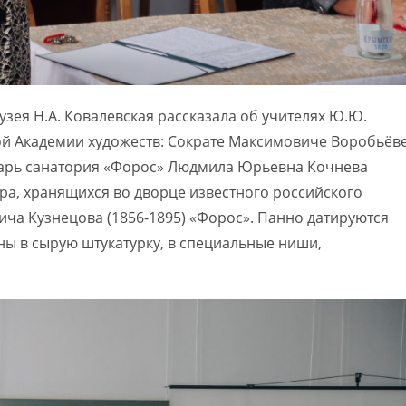
зея Н.А. Ковалевская рассказала об учителях Ю.Ю.
й Академии художеств: Сократе Максимовиче Воробьёв
карь санатория «Форос» Людмила Юрьевна Кочнева
ра, хранящихся во дворце известного российского
ича Кузнецова (1856-1895) «Форос». Панно датируются
ны в сырую штукатурку, в специальные ниши,