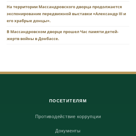
На территории Массандровского дворца продолжается
экспонирование передвижной выставки «Александр III и
его храбрые донцы».
В Массандровском дворце прошел Час памяти детей-
жертв войны в Донбассе.
ПОСЕТИТЕЛЯМ
Противодействие коррупции
Документы