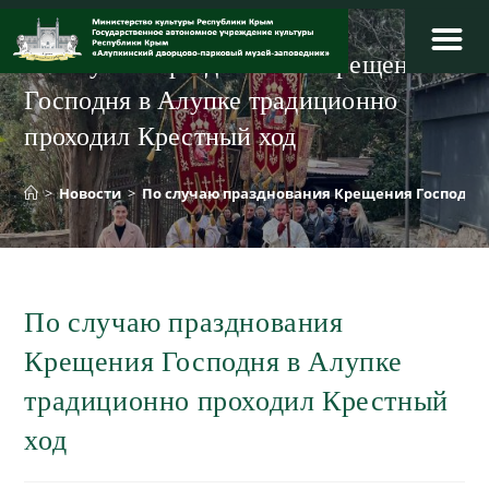
Перейти
к
По случаю празднования Крещения
содержимому
Господня в Алупке традиционно
проходил Крестный ход
>
Новости
>
По случаю празднования Крещения Господня 
По случаю празднования
Крещения Господня в Алупке
традиционно проходил Крестный
ход