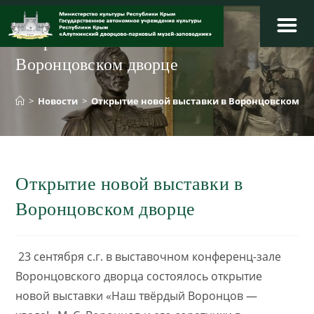
Перейти
к
Открытие новой выставки в
содержимому
Воронцовском дворце
>
Новости
>
Открытие новой выставки в Воронцовском д
Открытие новой выставки в
Воронцовском дворце
​ 23 сентября с.г. в выставочном конференц-зале
Воронцовского дворца состоялось открытие
новой выставки «Наш твёрдый Воронцов —