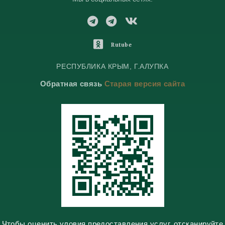
T
T
V
e
e
K
l
l
o
O
Rutube
e
e
n
d
g
g
t
n
РЕСПУБЛИКА КРЫМ, Г.АЛУПКА
r
r
a
o
Обратная связь
Старая версия сайта
a
a
k
k
m
m
t
l
e
a
s
s
n
i
k
i
Чтобы оценить уловия предоставления услуг, отсканируйте