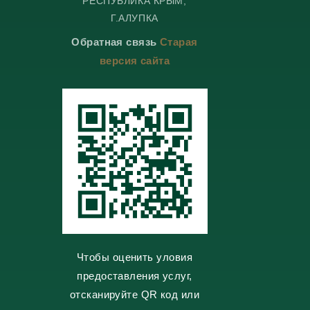
РЕСПУБЛИКА КРЫМ,
e
e
n
o
g
g
t
k
Г.АЛУПКА
r
r
a
l
a
a
k
a
Обратная связь
Старая
m
m
t
s
e
s
версия сайта
n
i
k
i
Чтобы оценить уловия
предоставления услуг,
отсканируйте QR код или