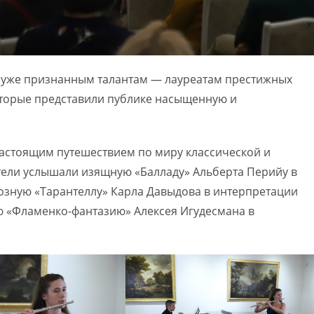
о уже признанным талантам — лауреатам престижных
оторые представили публике насыщенную и
 настоящим путешествием по миру классической и
тели услышали изящную «Балладу» Альберта Перийу в
озную «Тарантеллу» Карла Давыдова в интерпретации
ю «Фламенко-фантазию» Алексея Игудесмана в