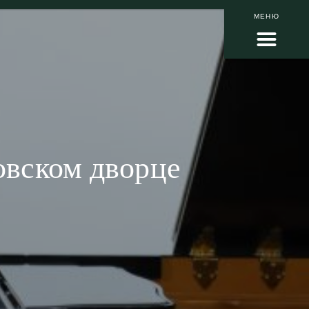
МЕНЮ
овском дворце