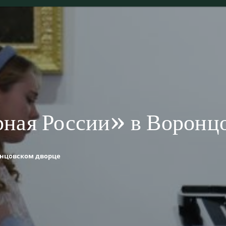
ная России» в Воронц
онцовском дворце