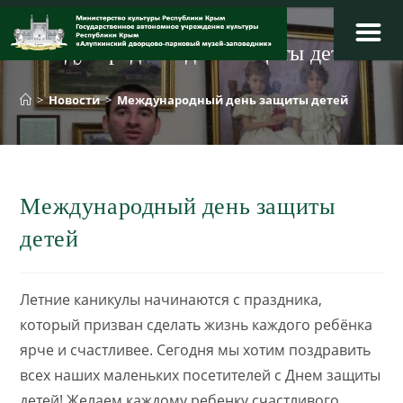
Перейти
к
Международный день защиты детей
содержимому
>
Новости
>
Международный день защиты детей
Международный день защиты
детей
Летние каникулы начинаются с праздника,
который призван сделать жизнь каждого ребёнка
ярче и счастливее. Сегодня мы хотим поздравить
всех наших маленьких посетителей с Днем защиты
детей! Желаем каждому ребенку счастливого,