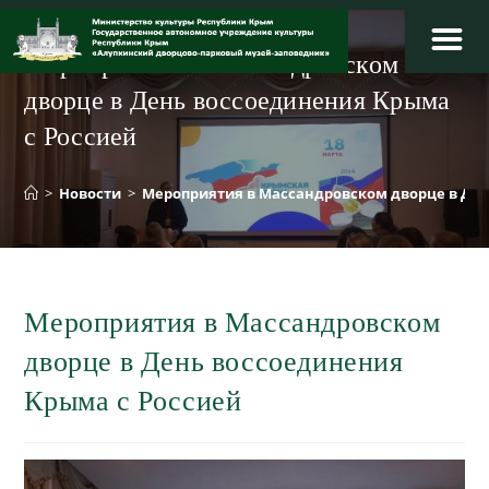
Перейти
к
Мероприятия в Массандровском
содержимому
дворце в День воссоединения Крыма
с Россией
>
Новости
>
Мероприятия в Массандровском дворце в Ден
Мероприятия в Массандровском
дворце в День воссоединения
Крыма с Россией