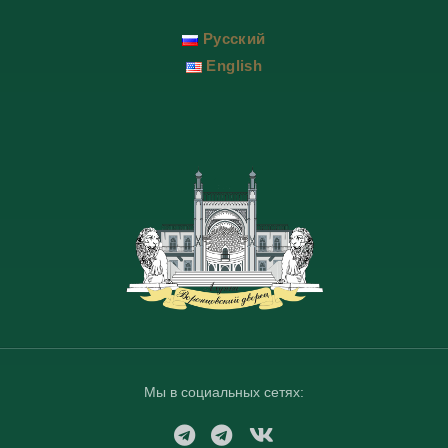
Русский
English
Мы в социальных сетях:
T
T
V