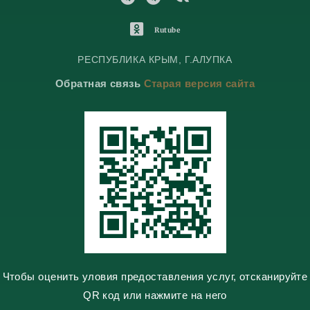
e
e
K
l
l
o
O
Rutube
e
e
n
d
g
g
t
n
РЕСПУБЛИКА КРЫМ, Г.АЛУПКА
r
r
a
o
Обратная связь
Старая версия сайта
a
a
k
k
m
m
t
l
e
a
s
s
n
i
k
i
Чтобы оценить уловия предоставления услуг, отсканируйте
QR код или нажмите на него