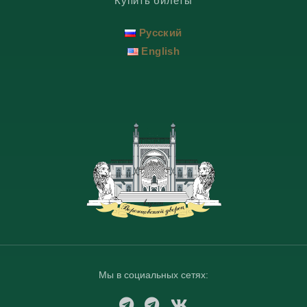
Купить билеты
Русский
English
Мы в социальных сетях:
T
T
V