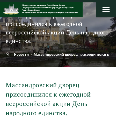
Перейти
к
Массандровский дворец
содержимому
присоединился к ежегодной
всероссийской акции День народного
единства.
>
Новости
>
Массандровский дворец присоединился к еже
Массандровский дворец
присоединился к ежегодной
всероссийской акции День
народного единства.