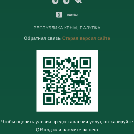
T
T
V
e
e
K
l
l
o
O
Rutube
e
e
n
d
g
g
t
n
РЕСПУБЛИКА КРЫМ, Г.АЛУПКА
r
r
a
o
Обратная связь
Старая версия сайта
a
a
k
k
m
m
t
l
e
a
s
s
n
i
k
i
Чтобы оценить уловия предоставления услуг, отсканируйте
QR код или нажмите на него