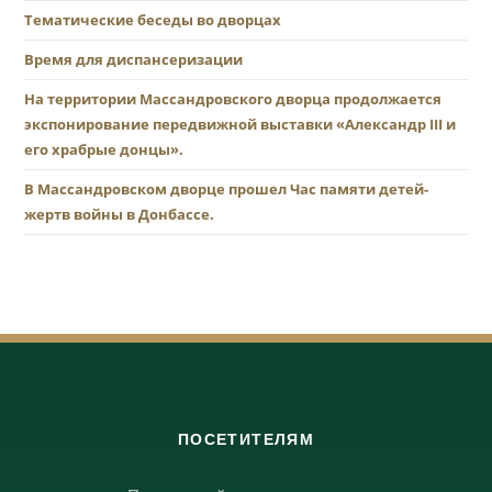
Тематические беседы во дворцах
Время для диспансеризации
На территории Массандровского дворца продолжается
экспонирование передвижной выставки «Александр III и
его храбрые донцы».
В Массандровском дворце прошел Час памяти детей-
жертв войны в Донбассе.
ПОСЕТИТЕЛЯМ