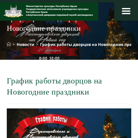
Перейти
к
График работы дворцов на
содержимому
Новогодние праздники
>
Новости
>
График работы дворцов на Новогодние праз
График работы дворцов на
Новогодние праздники