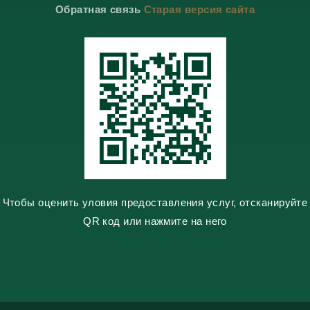
o
Обратная связь
Старая версия сайта
a
a
k
k
m
m
t
l
e
a
s
s
n
i
k
i
Чтобы оценить уловия предоставления услуг, отсканируйте
QR код или нажмите на него