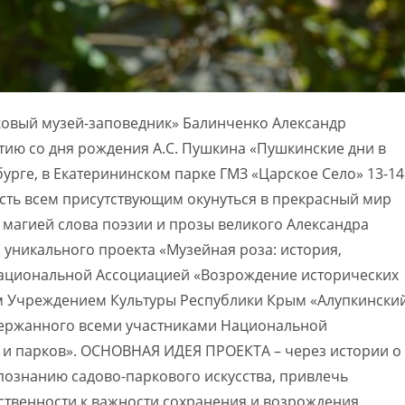
ковый музей-заповедник» Балинченко Александр
етию со дня рождения А.С. Пушкина «Пушкинские дни в
урге, в Екатерининском парке ГМЗ «Царское Село» 13-14
ость всем присутствующим окунуться в прекрасный мир
я магией слова поэзии и прозы великого Александра
м уникального проекта «Музейная роза: история,
Национальной Ассоциацией «Возрождение исторических
м Учреждением Культуры Республики Крым «Алупкински
держанного всеми участниками Национальной
 и парков». ОСНОВНАЯ ИДЕЯ ПРОЕКТА – через истории о
 познанию садово-паркового искусства, привлечь
твенности к важности сохранения и возрождения