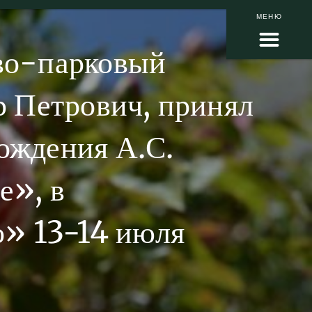
МЕНЮ
во-парковый
 Петрович, принял
рождения А.С.
е», в
о» 13-14 июля