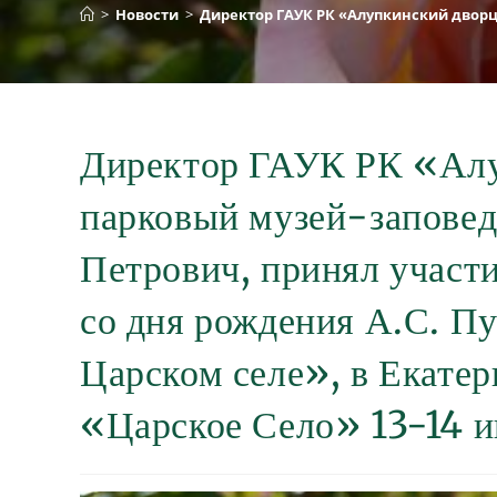
>
Новости
>
Директор ГАУК РК «Алупкинский дворцо
Директор ГАУК РК «Алу
парковый музей-запове
Петрович, принял участ
со дня рождения А.С. 
Царском селе», в Екате
«Царское Село» 13-14 и