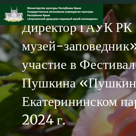
Перейти
к
содержимому
Директор ГАУК РК
музей-заповедник»
участие в Фестивал
Пушкина «Пушкинск
Екатерининском па
2024 г.