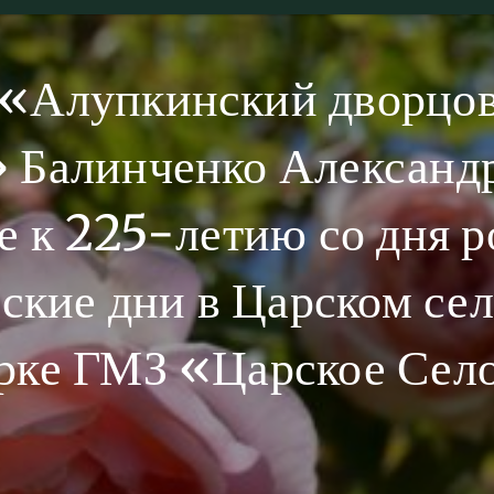
 «Алупкинский дворцо
 Балинченко Александр
е к 225-летию со дня 
ие дни в Царском сел
рке ГМЗ «Царское Сел