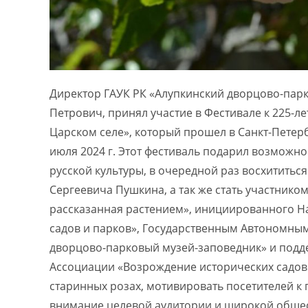
Директор ГАУК РК «Алупкинский дворцово-пар
Петрович, принял участие в Фестивале к 225-л
Царском селе», который прошел в Санкт-Петерб
июля 2024 г. Этот фестиваль подарил возможн
русской культуры, в очередной раз восхититьс
Сергеевича Пушкина, а так же стать участнико
рассказанная растением», инициированного 
садов и парков», Государственным Автономны
дворцово-парковый музей-заповедник» и под
Ассоциации «Возрождение исторических садов
старинных розах, мотивировать посетителей к
внимание целевой аудитории и широкой общес