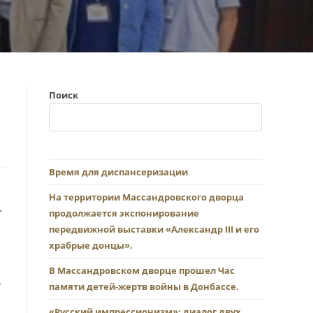
Поиск
Время для диспансеризации
На территории Массандровского дворца
.
продолжается экспонирование
передвижной выставки «Александр III и его
храбрые донцы».
В Массандровском дворце прошел Час
,
памяти детей-жертв войны в Донбассе.
«Русский импрессионизм»: диалог двух