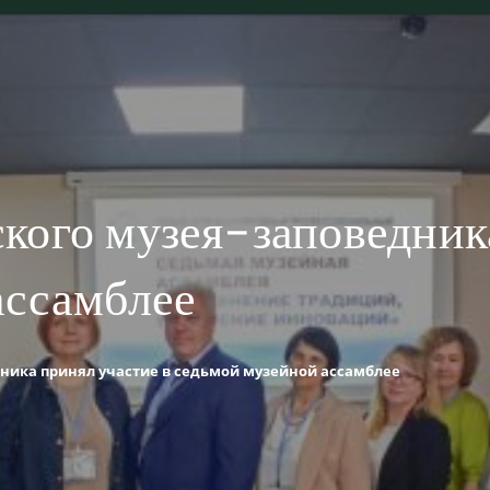
кого музея-заповедника
ассамблее
ника принял участие в седьмой музейной ассамблее