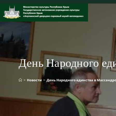
Перейти
к
содержимому
День Народного ед
>
Новости
>
День Народного единства в Массандро