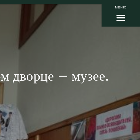
МЕНЮ
м дворце – музее.