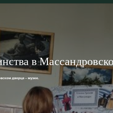
инства в Массандровско
вском дворце – музее.