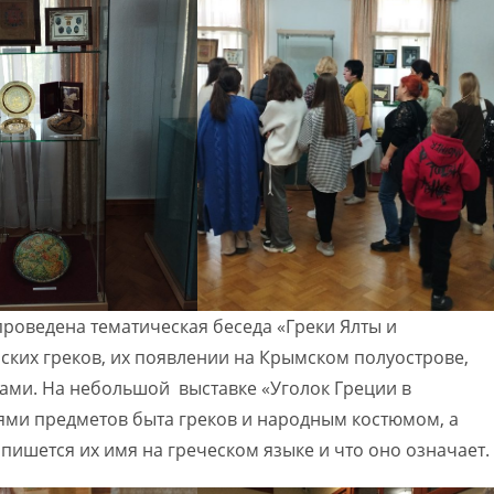
роведена тематическая беседа «Греки Ялты и
ких греков, их появлении на Крымском полуострове,
ами. На небольшой выставке «Уголок Греции в
ями предметов быта греков и народным костюмом, а
пишется их имя на греческом языке и что оно означает