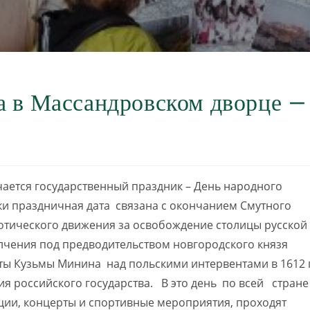
а в Массандровском дворце –
чается государственный праздник – День народного
ски праздничная дата связана с окончанием Смутного
иотического движения за освобождение столицы русской
лчения под предводительством новгородского князя
ты Кузьмы Минина над польскими интервентами в 1612 г
 российского государства. В это день по всей стране
ции, концерты и спортивные мероприятия, проходят