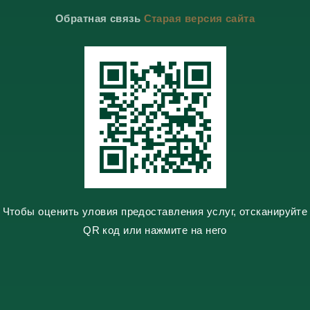
r
r
a
o
Обратная связь
Старая версия сайта
a
a
k
k
m
m
t
l
e
a
s
s
n
i
k
i
Чтобы оценить уловия предоставления услуг, отсканируйте
QR код или нажмите на него