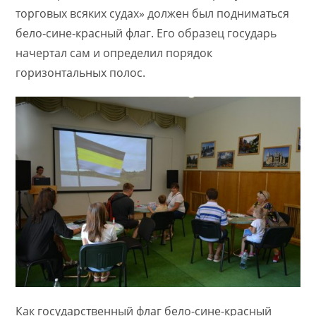
торговых всяких судах» должен был подниматься
бело‑сине‑красный флаг. Его образец государь
начертал сам и определил порядок
горизонтальных полос.
Как государственный флаг бело-сине-красный