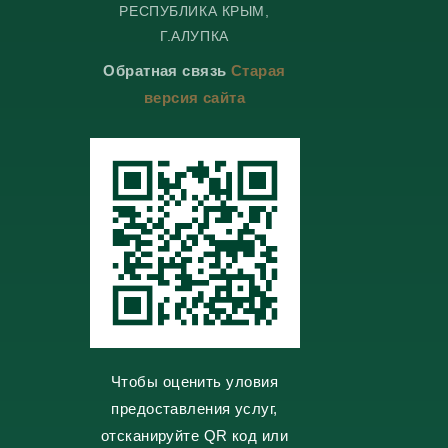
РЕСПУБЛИКА КРЫМ,
e
e
n
o
g
g
t
k
Г.АЛУПКА
r
r
a
l
a
a
k
a
Обратная связь
Старая
m
m
t
s
e
s
версия сайта
n
i
k
i
Чтобы оценить уловия
предоставления услуг,
отсканируйте QR код или