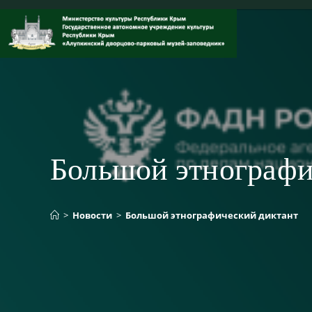
Перейти
к
содержимому
Большой этнографи
>
Новости
>
Большой этнографический диктант