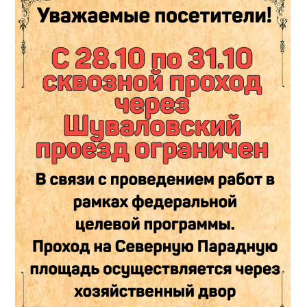
Концерт
«Музыкальная
Сборная
России
В
Воронцовском
Дворце»