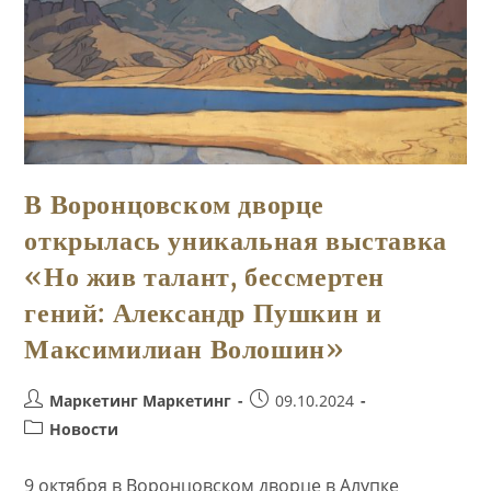
В Воронцовском дворце
открылась уникальная выставка
«Но жив талант, бессмертен
гений: Александр Пушкин и
Максимилиан Волошин»
Автор
Запись
Маркетинг Маркетинг
09.10.2024
записи:
опубликована:
Рубрика
Новости
записи:
9 октября в Воронцовском дворце в Алупке