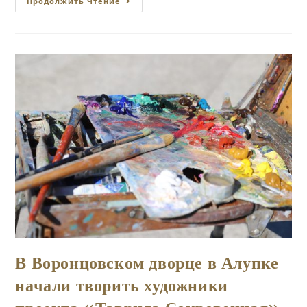
Английская
Продолжить Чтение
Гравюра
XVIII-
XIX
Веков.
Собрание
ГАУК
РК
«Алупкинский
Дворцово-
Парковый
Музей-
Заповедник»
В Воронцовском дворце в Алупке
начали творить художники