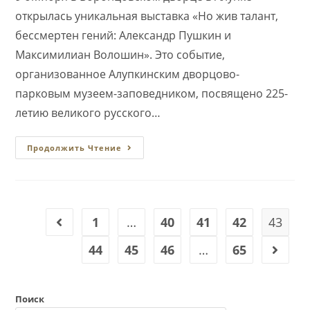
открылась уникальная выставка «Но жив талант,
бессмертен гений: Александр Пушкин и
Максимилиан Волошин». Это событие,
организованное Алупкинским дворцово-
парковым музеем-заповедником, посвящено 225-
летию великого русского…
В
Продолжить Чтение
Воронцовском
Дворце
Открылась
Уникальная
Выставка
«Но
Жив
1
…
40
41
42
43
Перейти на предыдущую страницу
Талант,
Бессмертен
Гений:
44
45
46
…
65
Перейт
Александр
Пушкин
И
Максимилиан
Волошин»
Поиск