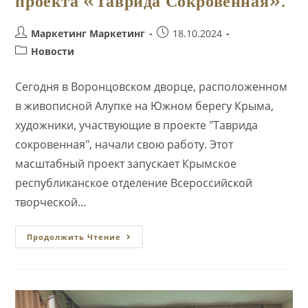
проекта «Таврида Сокровенная».
Автор
Запись
Маркетинг Маркетинг
18.10.2024
записи:
опубликована:
Рубрика
Новости
записи:
Сегодня в Воронцовском дворце, расположенном
в живописной Алупке на Южном берегу Крыма,
художники, участвующие в проекте "Таврида
сокровенная", начали свою работу. Этот
масштабный проект запускает Крымское
республиканское отделение Всероссийской
творческой…
В
Продолжить Чтение
Воронцовском
Дворце
В
Алупке
Начали
Творить
Художники