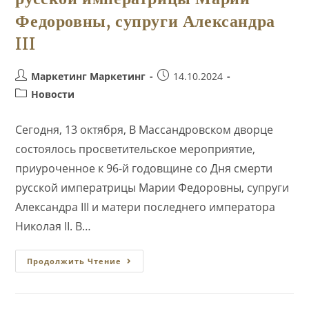
Федоровны, супруги Александра
III
Автор
Запись
Маркетинг Маркетинг
14.10.2024
записи:
опубликована:
Рубрика
Новости
записи:
Сегодня, 13 октября, В Массандровском дворце
состоялось просветительское мероприятие,
приуроченное к 96-й годовщине со Дня смерти
русской императрицы Марии Федоровны, супруги
Александра III и матери последнего императора
Николая II. В…
В
Продолжить Чтение
Массандровском
Дворце
Состоялось
Просветительское