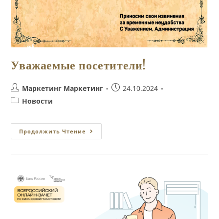
Уважаемые посетители!
Автор
Запись
Маркетинг Маркетинг
24.10.2024
записи:
опубликована:
Рубрика
Новости
записи:
Уважаемые
Продолжить Чтение
Посетители!