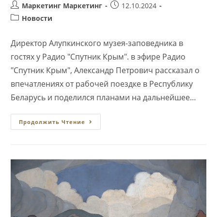
Автор
Запись
Маркетинг Маркетинг
12.10.2024
записи:
опубликована:
Рубрика
Новости
записи:
Директор Алупкинского музея-заповедника в
гостях у Радио "Спутник Крым". в эфире Радио
"Спутник Крым", Александр Петрович рассказал о
впечатлениях от рабочей поездке в Республику
Беларусь и поделился планами на дальнейшее…
Директор
Продолжить Чтение
Алупкинского
Музея-
Заповедника
В
Гостях
У
Радио
«Спутник
Крым»