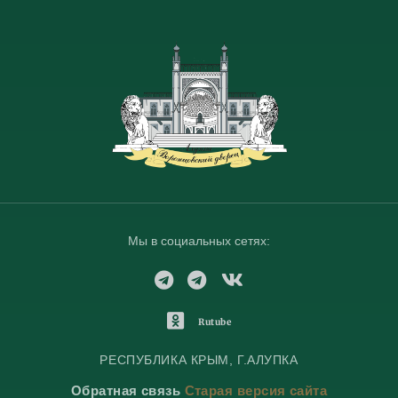
Мы в социальных сетях:
T
T
V
e
e
K
l
l
o
O
Rutube
e
e
n
d
g
g
t
n
РЕСПУБЛИКА КРЫМ, Г.АЛУПКА
r
r
a
o
Обратная связь
Старая версия сайта
a
a
k
k