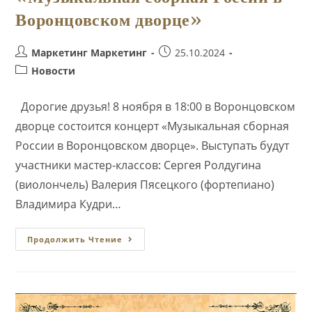
Воронцовском дворце»
Автор
Запись
Маркетинг Маркетинг
25.10.2024
записи:
опубликована:
Рубрика
Новости
записи:
Дорогие друзья! 8 ноября в 18:00 в Воронцовском
дворце состоится концерт «Музыкальная сборная
России в Воронцовском дворце». Выступать будут
участники мастер-классов: Сергея Ролдугина
(виолончель) Валерия Пясецкого (фортепиано)
Владимира Кудри…
8
Продолжить Чтение
Ноября
В
18:00
В
Воронцовском
Дворце
Состоится