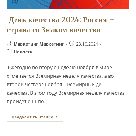
День качества 2024: Россия –
страна со Знаком качества
Автор
Запись
Маркетинг Маркетинг
23.10.2024
записи:
опубликована:
Рубрика
Новости
записи:
Ежегодно во вторую неделю ноября в мире
отмечается Всемирная неделя качества, а во
второй четверг ноября – Всемирный день
качества. В этом году Всемирная неделя качества
пройдет с 11 по…
День
Продолжить Чтение
Качества
2024:
Россия
–