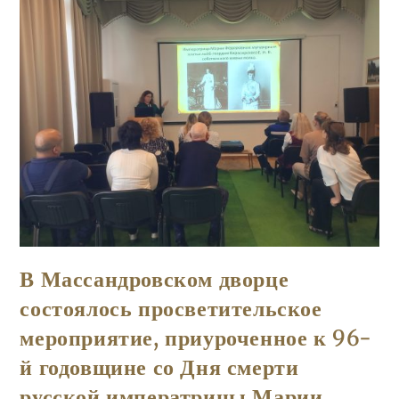
Проекта
«Таврида
Сокровенная».
В Массандровском дворце
состоялось просветительское
мероприятие, приуроченное к 96-
й годовщине со Дня смерти
русской императрицы Марии