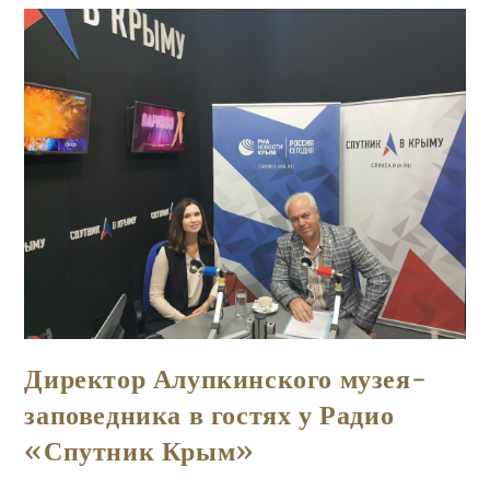
Мероприятие,
Приуроченное
К
96-
Й
Годовщине
Со
Дня
Смерти
Русской
Императрицы
Марии
Федоровны,
Супруги
Александра
III
Директор Алупкинского музея-
заповедника в гостях у Радио
«Спутник Крым»