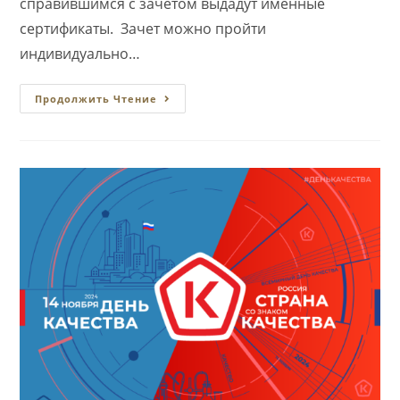
справившимся с зачетом выдадут именные
сертификаты. Зачет можно пройти
индивидуально…
Всероссийский
Продолжить Чтение
Онлайн-
Зачет
По
Финансовой
Грамотности
Будет
Проходить
Онлайн
До
29
Октября
2024
Года.