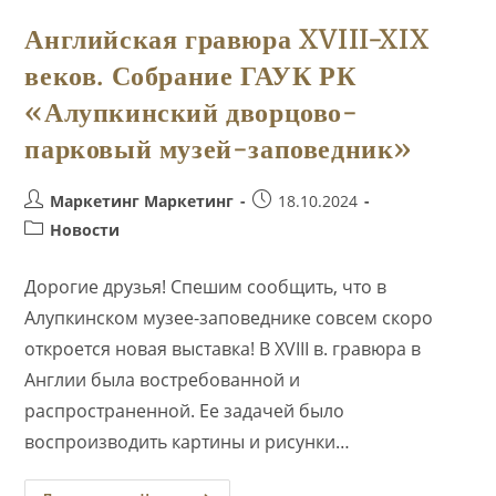
Английская гравюра XVIII-XIX
веков. Собрание ГАУК РК
«Алупкинский дворцово-
парковый музей-заповедник»
Автор
Запись
Маркетинг Маркетинг
18.10.2024
записи:
опубликована:
Рубрика
Новости
записи:
Дорогие друзья! Спешим сообщить, что в
Алупкинском музее-заповеднике совсем скоро
откроется новая выставка! В XVIII в. гравюра в
Англии была востребованной и
распространенной. Ее задачей было
воспроизводить картины и рисунки…