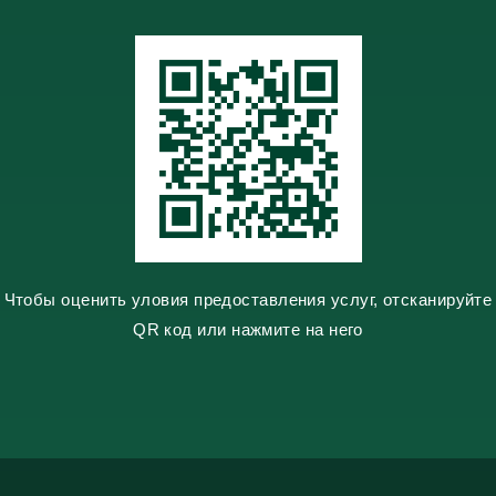
m
m
t
l
e
a
s
s
n
i
k
i
Чтобы оценить уловия предоставления услуг, отсканируйте
QR код или нажмите на него