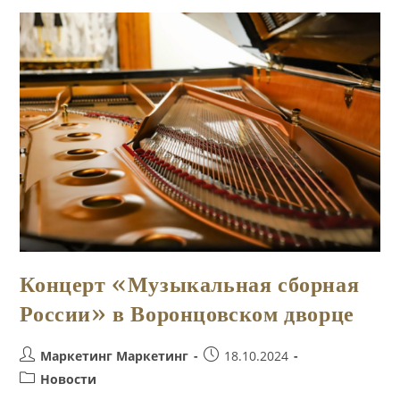
Страна
Со
Знаком
Качества
Концерт «Музыкальная сборная
России» в Воронцовском дворце
Автор
Запись
Маркетинг Маркетинг
18.10.2024
записи:
опубликована:
Рубрика
Новости
записи: