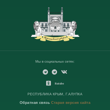
Мы в социальных сетях:
T
T
V
e
e
K
l
l
o
O
Rutube
e
e
n
d
g
g
t
n
РЕСПУБЛИКА КРЫМ, Г.АЛУПКА
r
r
a
o
Обратная связь
Старая версия сайта
a
a
k
k
m
m
t