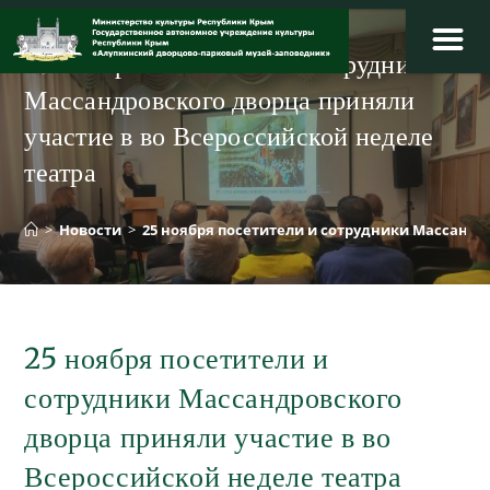
Перейти
к
25 ноября посетители и сотрудники
содержимому
Массандровского дворца приняли
участие в во Всероссийской неделе
театра
>
Новости
>
25 ноября посетители и сотрудники Массандр
25 ноября посетители и
сотрудники Массандровского
дворца приняли участие в во
Всероссийской неделе театра