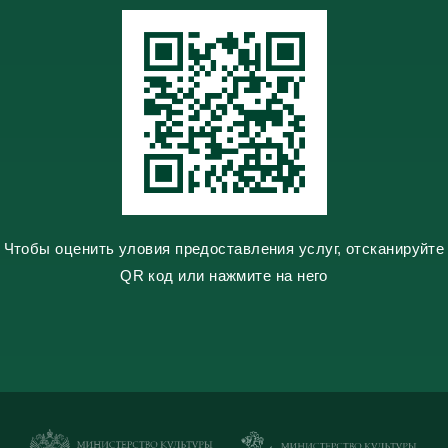
l
e
a
s
s
n
i
k
i
Чтобы оценить уловия предоставления услуг, отсканируйте
QR код или нажмите на него