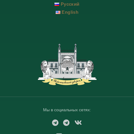
Русский
English
Мы в социальных сетях:
T
T
V
e
e
K