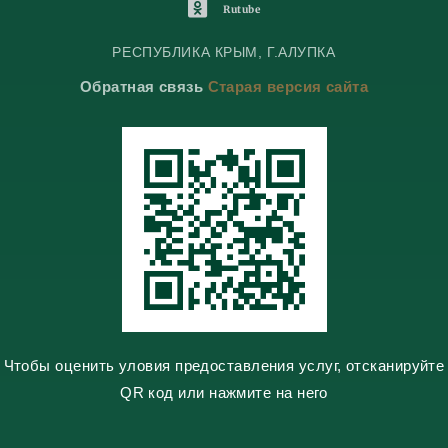
l
l
o
O
Rutube
e
e
n
d
g
g
t
n
РЕСПУБЛИКА КРЫМ, Г.АЛУПКА
r
r
a
o
Обратная связь
Старая версия сайта
a
a
k
k
m
m
t
l
e
a
s
s
n
i
k
i
Чтобы оценить уловия предоставления услуг, отсканируйте
QR код или нажмите на него