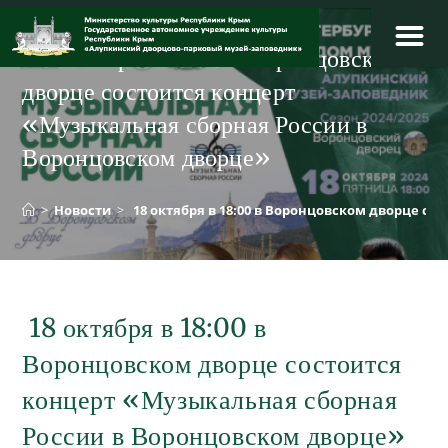
Перейти
к
18 октября в 18:00 в Воронцовском
содержимому
дворце состоится концерт
«Музыкальная сборная России в
Воронцовском дворце»
>
Новости
>
18 октября в 18:00 в Воронцовском дворце с
18 октября в 18:00 в
Воронцовском дворце состоится
концерт «Музыкальная сборная
России в Воронцовском дворце»