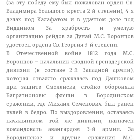
(за эту победу ему был пожалован орден Св.
Владимира большого креста 2-й степени), 4-х
делах под Калафатом и в удачном деле под
Виддином. За храбрость и умелую
организацию рейдов за Дунай М.С. Воронцов
удостоен ордена Св. Георгия 3-й степени.
В Отечественной войне 1812 года М.С.
Воронцов – начальник сводной гренадерской
дивизии (в составе 2-й Западной армии),
которая отважно сражалась под Дашковом
при защите Смоленска, стойко обороняла
Багратионовы флеши в Бородинском
сражении, где Михаил Семенович был ранен
пулей в бедро. По выздоровлении, оставаясь
начальником той же дивизии, назначен
командовать авангардом 3-й армии. За
Бородинское и другие сражения М.С.