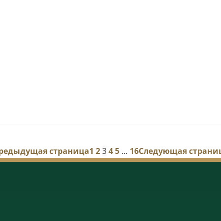
редыдущая страница
1
2
3
4
5
…
16
Следующая страни